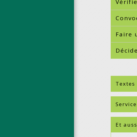
Vérifi
Convo
Faire 
Décide
Textes
Service
Et auss