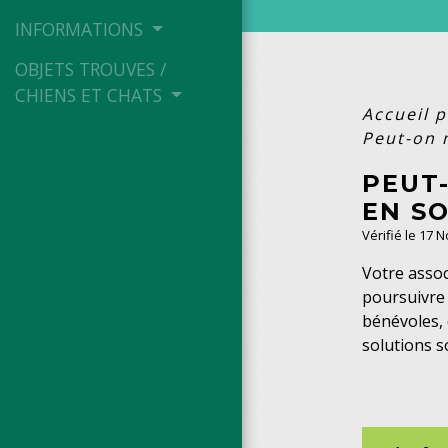
INFORMATIONS
OBJETS TROUVES /
CHIENS ET CHATS
Accueil p
Peut-on 
PEUT
EN S
Vérifié le 17 
Votre assoc
poursuivre 
bénévoles, 
solutions s