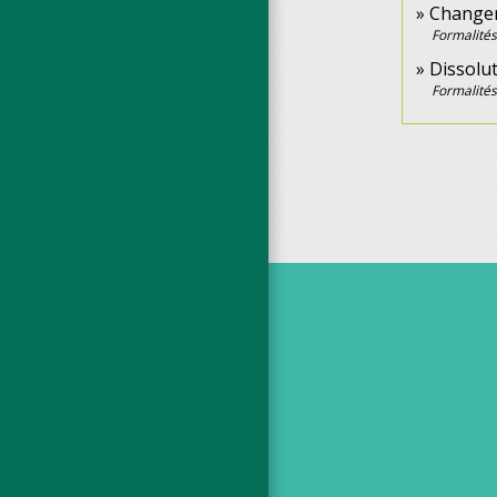
Changem
Formalités
Dissolut
Formalités