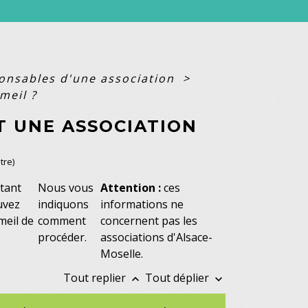
ponsables d'une association
>
meil ?
 UNE ASSOCIATION
tre)
tant
Nous vous
Attention :
ces
uvez
indiquons
informations ne
meil de
comment
concernent pas les
procéder.
associations d'Alsace-
Moselle.
Tout replier
Tout déplier
keyboard_arrow_up
keyboard_arrow_down