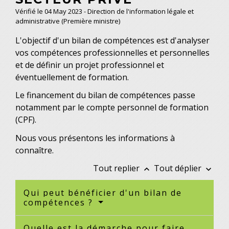
Vérifié le 04 May 2023 - Direction de l'information légale et
administrative (Première ministre)
L'objectif d'un bilan de compétences est d'analyser
vos compétences professionnelles et personnelles
et de définir un projet professionnel et
éventuellement de formation.
Le financement du bilan de compétences passe
notamment par le compte personnel de formation
(CPF).
Nous vous présentons les informations à
connaître.
Tout replier
Tout déplier
keyboard_arrow_up
keyboard_arrow_down
Qui peut bénéficier d'un bilan de
compétences ?
Quelle est la démarche pour faire