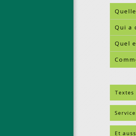
Quelle
Qui a 
Quel e
Comme
Textes
Service
Et auss