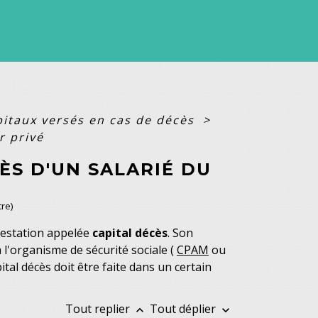
pitaux versés en cas de décès
>
r privé
ÈS D'UN SALARIÉ DU
tre)
prestation appelée
capital décès
. Son
à l'organisme de sécurité sociale (
CPAM
ou
al décès doit être faite dans un certain
Tout replier
Tout déplier
keyboard_arrow_up
keyboard_arrow_down