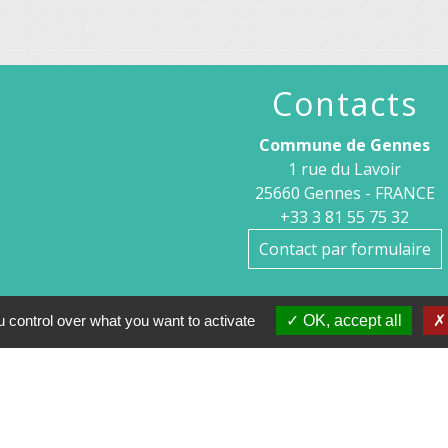
Contacts
Commune de Gennes
1 rue du Lavoir
25660 Gennes - FRANCE
+33 3 81 55 75 32
Contact par formulaire
Horaires d’ouverture au publi
 control over what you want to activate
OK, accept all
Le lundi après-midi : de 13h30 à 
Et sur rendez-vous le reste de la semaine (hors mercredi 
Le secrétariat reste joignable tous les jours par 