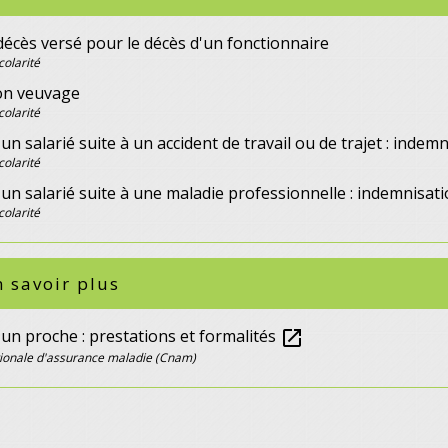
décès versé pour le décès d'un fonctionnaire
colarité
ion veuvage
colarité
un salarié suite à un accident de travail ou de trajet : indem
colarité
un salarié suite à une maladie professionnelle : indemnisati
colarité
 savoir plus
un proche : prestations et formalités
open_in_new
tionale d'assurance maladie (Cnam)