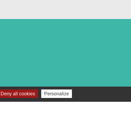
c :
Deny all cookies
Personalize
18h00.
après-midi et vendredi matin).
téléphone ou par mail.