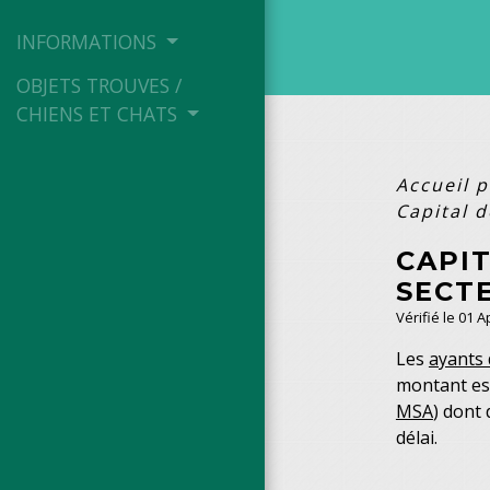
INFORMATIONS
OBJETS TROUVES /
CHIENS ET CHATS
Accueil p
Capital d
CAPIT
SECT
Vérifié le 01 
Les
ayants 
montant e
MSA
) dont
délai.