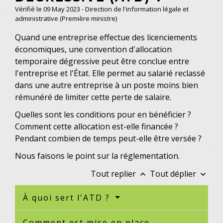
Vérifié le 09 May 2023 - Direction de l'information légale et
administrative (Première ministre)
Quand une entreprise effectue des licenciements
économiques, une convention d'allocation
temporaire dégressive peut être conclue entre
l'entreprise et l'État. Elle permet au salarié reclassé
dans une autre entreprise à un poste moins bien
rémunéré de limiter cette perte de salaire.
Quelles sont les conditions pour en bénéficier ?
Comment cette allocation est-elle financée ?
Pendant combien de temps peut-elle être versée ?
Nous faisons le point sur la réglementation.
Tout replier
Tout déplier
keyboard_arrow_up
keyboard_arrow_down
À quoi sert l'ATD ?
Comment est mise en place