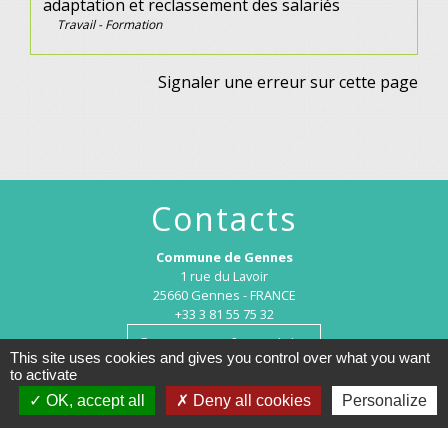
adaptation et reclassement des salariés
Travail - Formation
Signaler une erreur sur cette page
Contacts
Commune de Gennes
1 rue du Lavoir
25660 Gennes - FRANCE
+33 3 81 55 75 32
Contact par formulaire
This site uses cookies and gives you control over what you want
to activate
Horaires d’ouverture au public :
OK, accept all
Deny all cookies
Personalize
Le lundi après-midi : de 13h30 à 18h00.