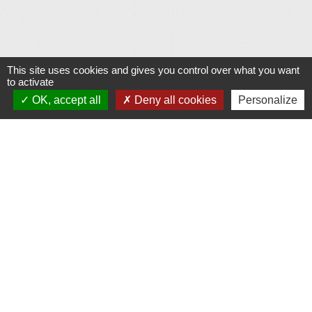
This site uses cookies and gives you control over what you want
Contacts
to activate
OK, accept all
Deny all cookies
Personalize
Commune de Gennes
1 rue du Lavoir
25660 Gennes - FRANCE
+33 3 81 55 75 32
Contact par formulaire
Horaires d’ouverture au public :
Le lundi après-midi : de 13h30 à 18h00.
Et sur rendez-vous le reste de la semaine (hors mercredi après-midi
et vendredi matin).
Le secrétariat reste joignable tous les jours par téléphone ou par
mail.