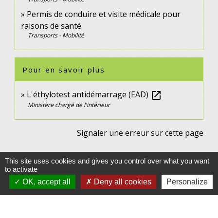
Permis de conduire et visite médicale pour
raisons de santé
Transports - Mobilité
Pour en savoir plus
L'éthylotest antidémarrage (EAD)
open_in_new
Ministère chargé de l'intérieur
Signaler une erreur sur cette page
This site uses cookies and gives you control over what you want
to activate
OK, accept all
Deny all cookies
Personalize
Contacts
Commune de Gennes