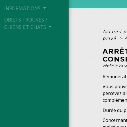
INFORMATIONS
OBJETS TROUVES /
CHIENS ET CHATS
Accueil p
privé
>
ARRÊ
CONS
Vérifié le 20 
Rémunérat
Vous pouvez
percevez al
complément
Durée du p
Concernant 
maladie ou 