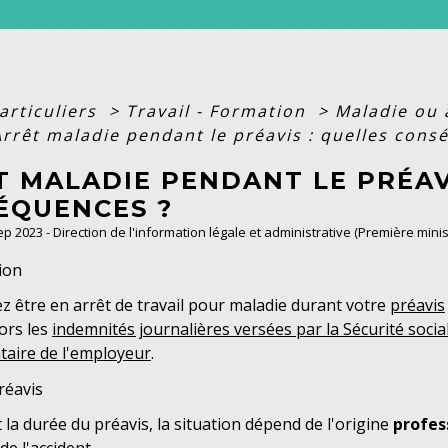
articuliers
>
Travail - Formation
>
Maladie ou 
Arrêt maladie pendant le préavis : quelles cons
T MALADIE PENDANT LE PRÉAV
ÉQUENCES ?
Sep 2023 - Direction de l'information légale et administrative (Première minis
ion
 être en arrêt de travail pour maladie durant votre
préavis
ors les
indemnités journalières versées par la Sécurité sociale
aire de l'employeur
.
réavis
la durée du préavis, la situation dépend de l'origine
profes
de l'accident.