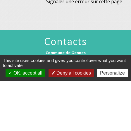
Signaler une erreur sur cette page
Contacts
Commune de Gennes
1 rue du Lavoir
This site uses cookies and gives you control over what you want
25660 Gennes - FRANCE
to activate
+33 3 81 55 75 32
OK, accept all
Deny all cookies
Personalize
Contact par formulaire
Horaires d’ouverture au public :
Le lundi après-midi : de 13h30 à 18h00.
Et sur rendez-vous le reste de la semaine (hors mercredi après-midi
et vendredi matin).
Le secrétariat reste joignable tous les jours par téléphone ou par
mail.