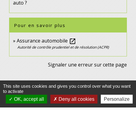
auto ?
Pour en savoir plus
Assurance automobile
open_in_new
Autorité de contrôle prudentiel et de résolution (ACPR)
Signaler une erreur sur cette page
This site uses cookies and gives you control over what you want
to activate
OK, accept all
Deny all cookies
Personalize
Contacts
Commune de Gennes
1 rue du Lavoir
25660 Gennes - FRANCE
+33 3 81 55 75 32