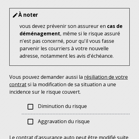
À noter
edit
vous devez prévenir son assureur en
cas de
déménagement
, même si le risque assuré
n'est pas concerné, pour qu'il vous fasse
parvenir les courriers à votre nouvelle
adresse, notamment les avis d'échéance.
Vous pouvez demander aussi la
résiliation de votre
contrat
si la modification de sa situation a une
incidence sur le risque couvert.
Diminution du risque
check_box_outline_blank
Aggravation du risque
check_box_outline_blank
Le contrat d'assurance auto peut être modifié suite