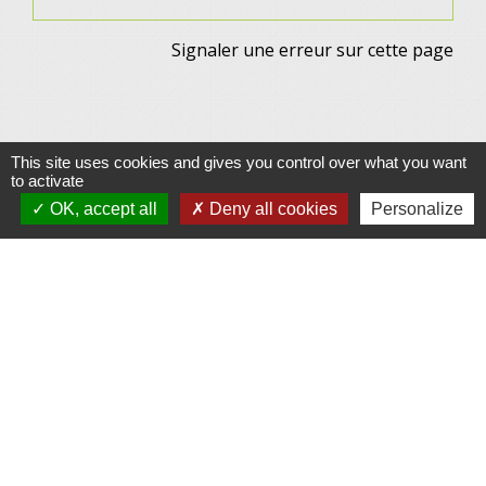
Signaler une erreur sur cette page
This site uses cookies and gives you control over what you want
to activate
Contacts
OK, accept all
Deny all cookies
Personalize
Commune de Gennes
1 rue du Lavoir
25660 Gennes - FRANCE
+33 3 81 55 75 32
Contact par formulaire
Horaires d’ouverture au public :
Le lundi après-midi : de 13h30 à 18h00.
Et sur rendez-vous le reste de la semaine (hors mercredi après-midi
et vendredi matin).