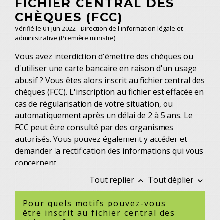
FICHIER CENTRAL DES
CHÈQUES (FCC)
Vérifié le 01 Jun 2022 - Direction de l'information légale et
administrative (Première ministre)
Vous avez interdiction d'émettre des chèques ou
d'utiliser une carte bancaire en raison d'un usage
abusif ? Vous êtes alors inscrit au fichier central des
chèques (FCC). L'inscription au fichier est effacée en
cas de régularisation de votre situation, ou
automatiquement après un délai de 2 à 5 ans. Le
FCC peut être consulté par des organismes
autorisés. Vous pouvez également y accéder et
demander la rectification des informations qui vous
concernent.
Tout replier
Tout déplier
keyboard_arrow_up
keyboard_arrow_down
Pour quels motifs pouvez-vous
être inscrit au fichier central des