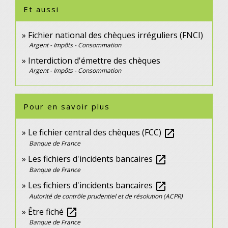
Et aussi
Fichier national des chèques irréguliers (FNCI)
Argent - Impôts - Consommation
Interdiction d'émettre des chèques
Argent - Impôts - Consommation
Pour en savoir plus
Le fichier central des chèques (FCC)
open_in_new
Banque de France
Les fichiers d'incidents bancaires
open_in_new
Banque de France
Les fichiers d'incidents bancaires
open_in_new
Autorité de contrôle prudentiel et de résolution (ACPR)
Être fiché
open_in_new
Banque de France