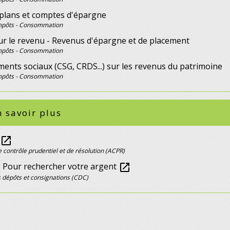
, plans et comptes d'épargne
Impôts - Consommation
ur le revenu - Revenus d'épargne et de placement
Impôts - Consommation
ents sociaux (CSG, CRDS...) sur les revenus du patrimoine
Impôts - Consommation
 savoir plus
open_in_new
e contrôle prudentiel et de résolution (ACPR)
 - Pour rechercher votre argent
open_in_new
 dépôts et consignations (CDC)