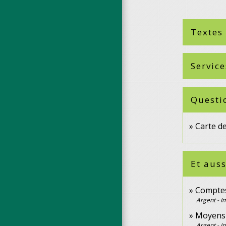
Textes
Service
Questi
Carte de
Et auss
Comptes
Argent - 
Moyens 
Argent - 