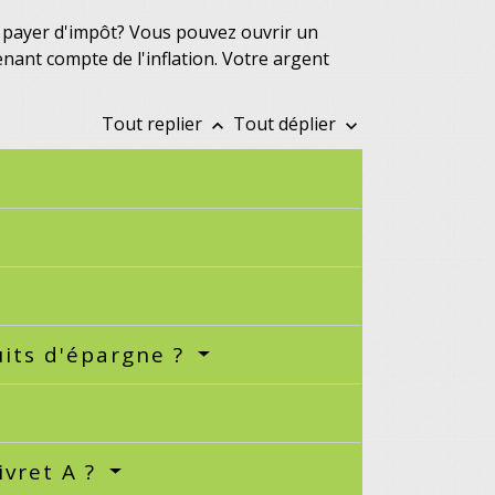
s payer d'impôt? Vous pouvez ouvrir un
 tenant compte de l'inflation. Votre argent
Tout replier
Tout déplier
keyboard_arrow_up
keyboard_arrow_down
uits d'épargne ?
ivret A ?