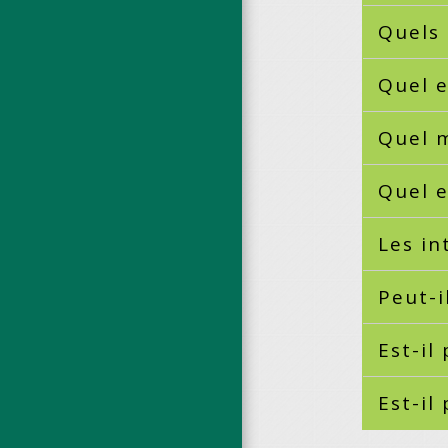
Quels 
Quel e
Quel m
Quel e
Les in
Peut-i
Est-il
Est-il