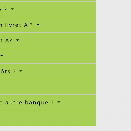
A ?
 livret A ?
et A?
pôts ?
une autre banque ?