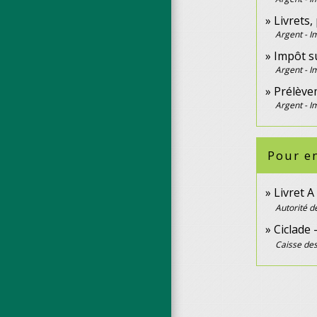
Livrets
Argent - 
Impôt s
Argent - 
Prélèvem
Argent - 
Pour en
Livret A
Autorité d
Ciclade
Caisse des