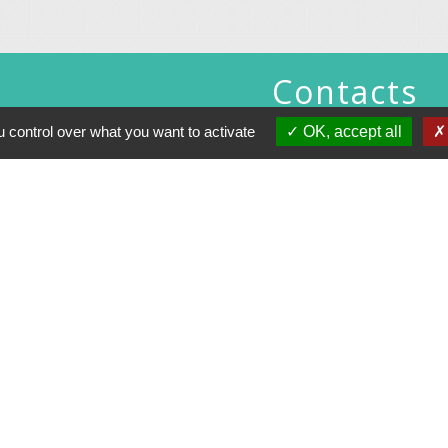
Contacts
Commune de Gennes
 control over what you want to activate
OK, accept all
1 rue du Lavoir
25660 Gennes - FRANCE
+33 3 81 55 75 32
Contact par formulaire
Horaires d’ouverture au publi
Le lundi après-midi : de 13h30 à 
Et sur rendez-vous le reste de la semaine (hors mercredi 
Le secrétariat reste joignable tous les jours par 