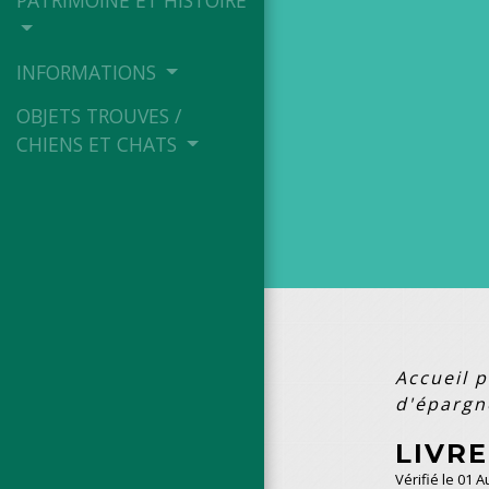
PATRIMOINE ET HISTOIRE
INFORMATIONS
OBJETS TROUVES /
CHIENS ET CHATS
Accueil p
d'éparg
LIVRE
Vérifié le 01 