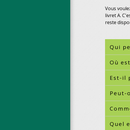
Vous voulez
livret A. C'
reste dispo
Qui pe
Où est
Est-il
Peut-o
Commen
Quel e