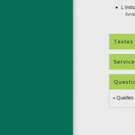
L'init
Europ
Textes
Service
Questi
Quelles 