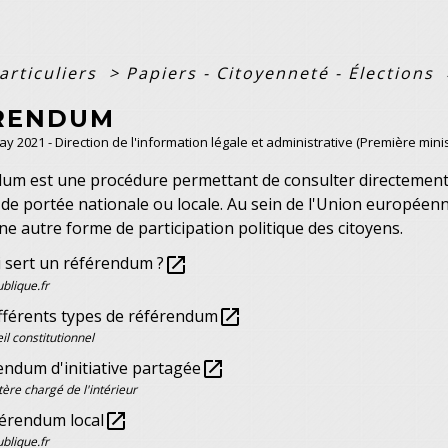
articuliers
>
Papiers - Citoyenneté - Élections
RENDUM
May 2021 - Direction de l'information légale et administrative (Première minis
um est une procédure permettant de consulter directement l
e de portée nationale ou locale. Au sein de l'Union européenn
ne autre forme de participation politique des citoyens.
i sert un référendum ?
open_in_new
ublique.fr
ifférents types de référendum
open_in_new
il constitutionnel
endum d'initiative partagée
open_in_new
tère chargé de l'intérieur
férendum local
open_in_new
ublique.fr