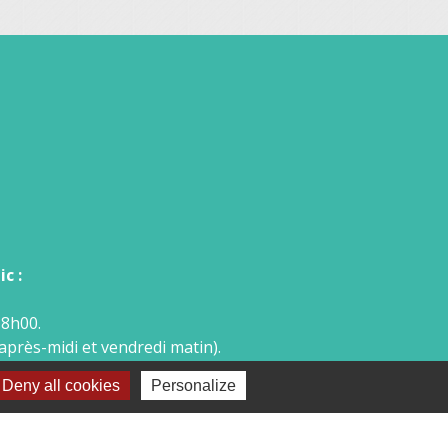
c :
18h00.
après-midi et vendredi matin).
téléphone ou par mail.
Deny all cookies
Personalize