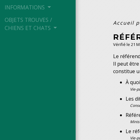
INFORMATIONS
OBJETS TROUVES /
Accueil p
CHIENS ET CHATS
RÉFÉ
Vérifié le 21 
Le référend
Il peut êtr
constitue u
À quo
Vie-p
Les d
Conse
Référ
Minis
Le ré
Vie-p