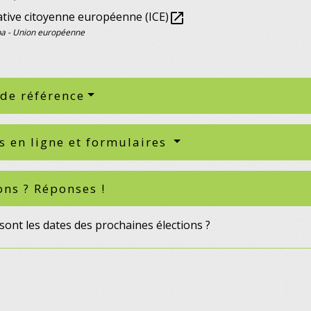
iative citoyenne européenne (ICE)
open_in_new
a - Union européenne
 de référence
s en ligne et formulaires
ons ? Réponses !
sont les dates des prochaines élections ?