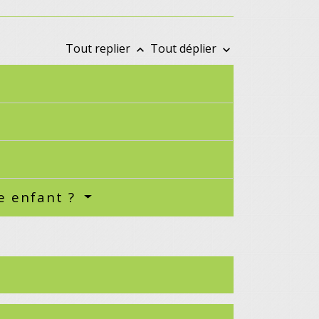
Tout replier
Tout déplier
keyboard_arrow_up
keyboard_arrow_down
e enfant ?