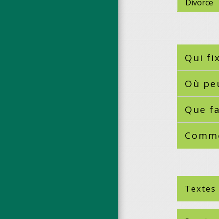
Divorce
Qui fi
Où peu
Que f
Commen
Textes