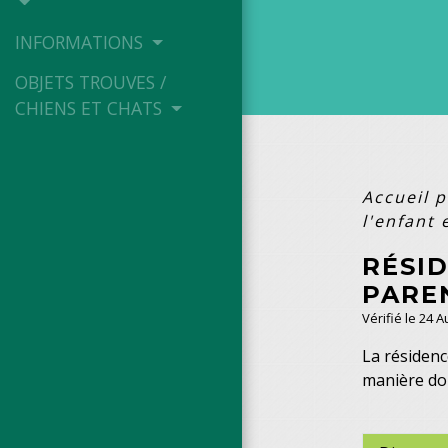
INFORMATIONS
OBJETS TROUVES /
CHIENS ET CHATS
Accueil p
l'enfant
RÉSID
PARE
Vérifié le 24 
La résidence
manière don