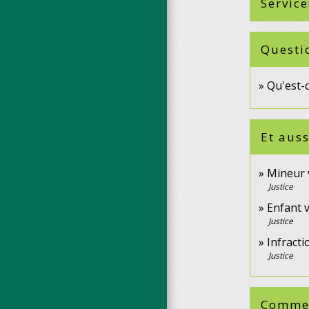
Service
Questi
Qu'est-c
Et auss
Mineur v
Justice
Enfant v
Justice
Infracti
Justice
Comment