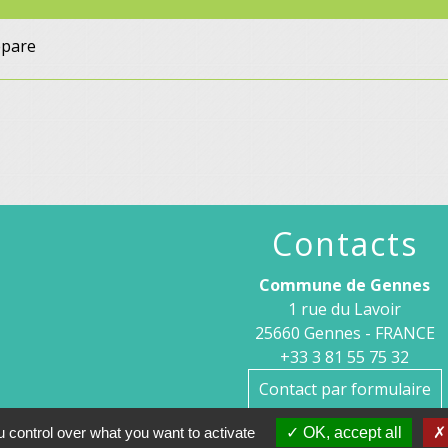
épare
Contacts
Commune de Gennes
1 rue du Lavoir
25660 Gennes - FRANCE
+33 3 81 55 75 32
Contact par formulaire
 control over what you want to activate
OK, accept all
Horaires d’ouverture au publi