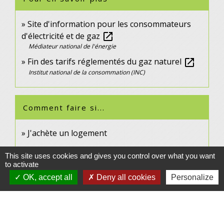
Site d'information pour les consommateurs
d'électricité et de gaz
open_in_new
Médiateur national de l'énergie
Fin des tarifs réglementés du gaz naturel
open_in_new
Institut national de la consommation (INC)
Comment faire si...
J'achète un logement
Je déménage
This site uses cookies and gives you control over what you want
to activate
OK, accept all
Deny all cookies
Personalize
Signaler une erreur sur cette page