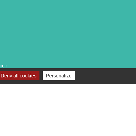
c :
Deny all cookies
Personalize
18h00.
après-midi et vendredi matin).
téléphone ou par mail.
-
Plan du site
-
Gestion des cookies