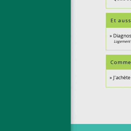
Et auss
Diagnos
Logement
Comment
J'achèt