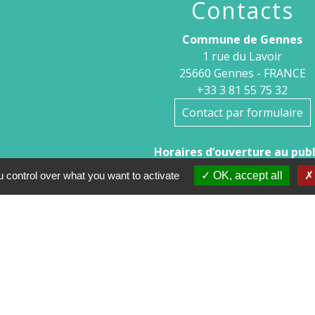
Contacts
Commune de Gennes
1 rue du Lavoir
25660 Gennes - FRANCE
+33 3 81 55 75 32
Contact par formulaire
Horaires d’ouverture au publi
 control over what you want to activate
OK, accept all
Le lundi après-midi : de 13h30 à 
Et sur rendez-vous le reste de la semaine (hors mercredi 
Le secrétariat reste joignable tous les jours par 
tions légales
-
Politique de confidentialité
-
Accessibilité