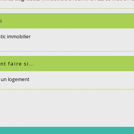
i
tic immobilier
 faire si...
e un logement