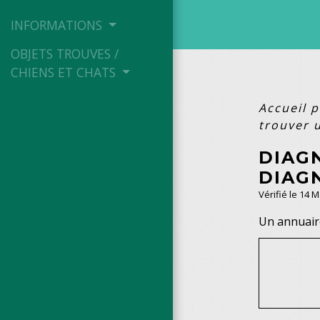
INFORMATIONS
OBJETS TROUVES /
CHIENS ET CHATS
Accueil p
trouver u
DIAG
DIAGN
Vérifié le 14 
Un annuaire