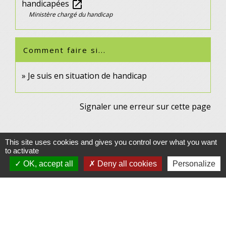
handicapées
open_in_new
Ministère chargé du handicap
Comment faire si...
Je suis en situation de handicap
Signaler une erreur sur cette page
This site uses cookies and gives you control over what you want
to activate
OK, accept all
Deny all cookies
Personalize
Contacts
Commune de Gennes
1 rue du Lavoir
25660 Gennes - FRANCE
+33 3 81 55 75 32