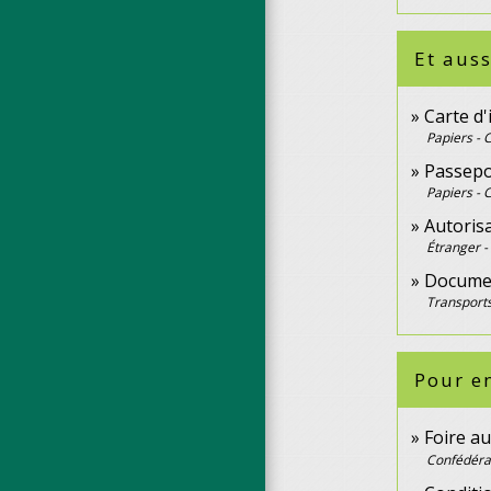
Et auss
Carte d'
Papiers - 
Passepo
Papiers - 
Autorisa
Étranger -
Documen
Transports
Pour en
Foire au
Confédérat