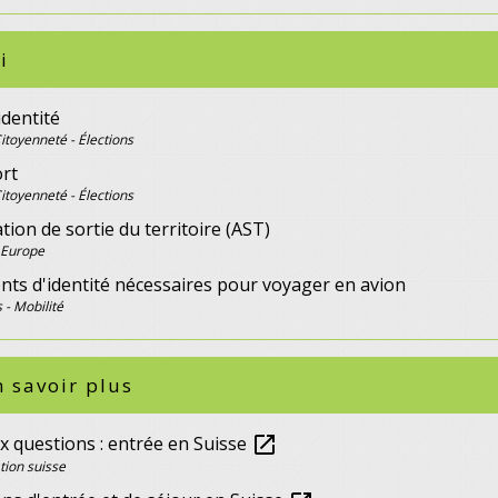
i
identité
Citoyenneté - Élections
rt
Citoyenneté - Élections
tion de sortie du territoire (AST)
 Europe
ts d'identité nécessaires pour voyager en avion
 - Mobilité
 savoir plus
x questions : entrée en Suisse
open_in_new
ion suisse