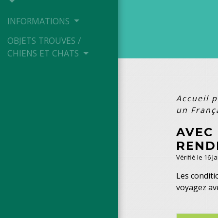
INFORMATIONS
OBJETS TROUVES /
CHIENS ET CHATS
Accueil p
un França
AVEC
RENDR
Vérifié le 16 J
Les conditi
voyagez av