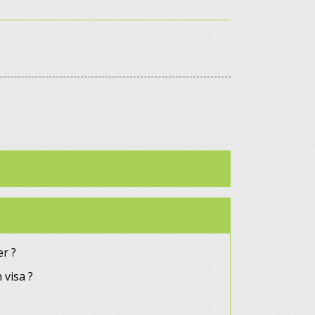
er ?
 visa ?