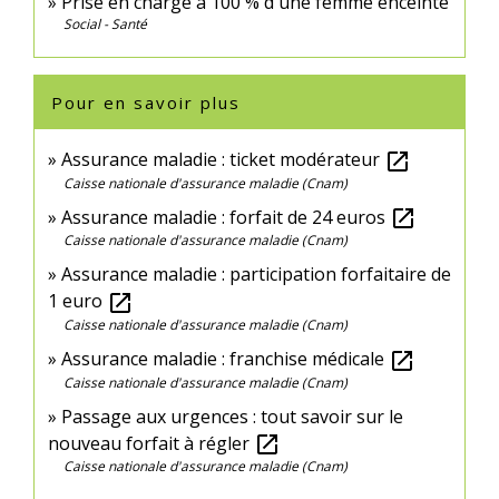
Prise en charge à 100 % d'une femme enceinte
Social - Santé
Pour en savoir plus
Assurance maladie : ticket modérateur
open_in_new
Caisse nationale d'assurance maladie (Cnam)
Assurance maladie : forfait de 24 euros
open_in_new
Caisse nationale d'assurance maladie (Cnam)
Assurance maladie : participation forfaitaire de
1 euro
open_in_new
Caisse nationale d'assurance maladie (Cnam)
Assurance maladie : franchise médicale
open_in_new
Caisse nationale d'assurance maladie (Cnam)
Passage aux urgences : tout savoir sur le
nouveau forfait à régler
open_in_new
Caisse nationale d'assurance maladie (Cnam)