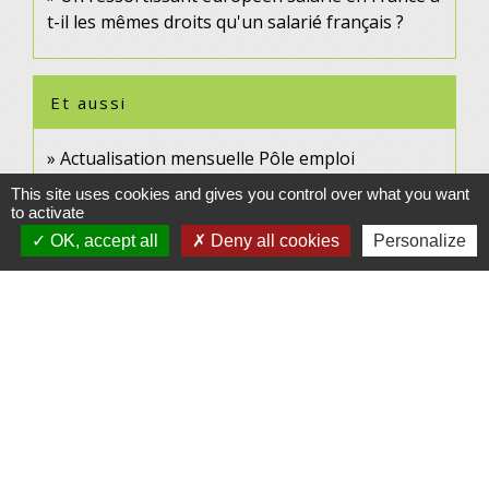
t-il les mêmes droits qu'un salarié français ?
Et aussi
Actualisation mensuelle Pôle emploi
Social - Santé
This site uses cookies and gives you control over what you want
to activate
OK, accept all
Deny all cookies
Personalize
Pour en savoir plus
Pôle emploi : foire aux questions - candidat
open_in_new
Pôle emploi
Aides de retour à l'emploi (Clara)
open_in_new
Pôle emploi
Signaler une erreur sur cette page