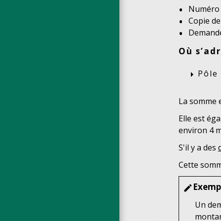
Numéro 
Copie d
Demande 
Où s’adr
Pôle
arrow_right
La somme es
Elle est éga
environ 4 m
S'il y a des
Cette somme
Exemp
edit
Un dem
montant