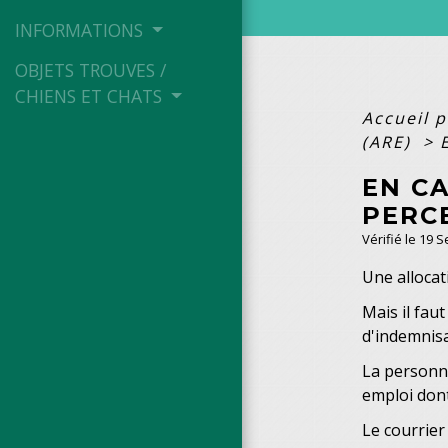
INFORMATIONS
OBJETS TROUVES /
CHIENS ET CHATS
Accueil p
(ARE)
>
EN CA
PERCE
Vérifié le 19 
Une allocat
Mais il fau
d'indemnis
La personne
emploi don
Le courrier