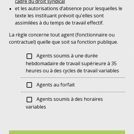
cadre du droit syndical
et les autorisations d’absence pour lesquelles le
texte les instituant prévoit qu'elles sont
assimilées à du temps de travail effectif.
La règle concerne tout agent (fonctionnaire ou
contractuel) quelle que soit sa fonction publique.
Agents soumis à une durée
check_box_outline_blank
hebdomadaire de travail supérieure à 35
heures ou à des cycles de travail variables
Agents au forfait
check_box_outline_blank
Agents soumis à des horaires
check_box_outline_blank
variables