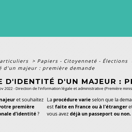
articuliers
>
Papiers - Citoyenneté - Élections
té d'un majeur : première demande
E D'IDENTITÉ D'UN MAJEUR :
Nov 2022 - Direction de l'information légale et administrative (Première minis
majeur
et souhaitez
La
procédure varie
selon que la dem
votre première
est
faite en France ou à l'étranger
et
onale d'identité
?
vous avez
déjà un passeport ou non.