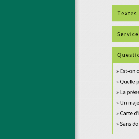
Textes
Service
Questi
Est-on o
Quelle p
La prése
Un majeu
Carte d'
Sans dom