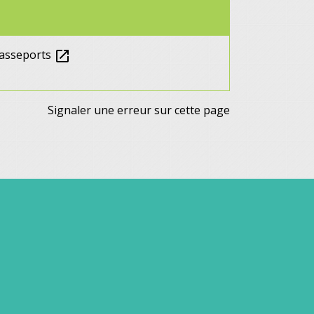
 passeports
open_in_new
Signaler une erreur sur cette page