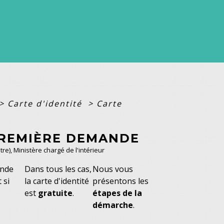
>
Carte d'identité
>
Carte
 PREMIÈRE DEMANDE
tre), Ministère chargé de l'intérieur
ande
Dans tous les cas,
Nous vous
 si
la carte d'identité
présentons les
est
gratuite
.
étapes de la
démarche
.