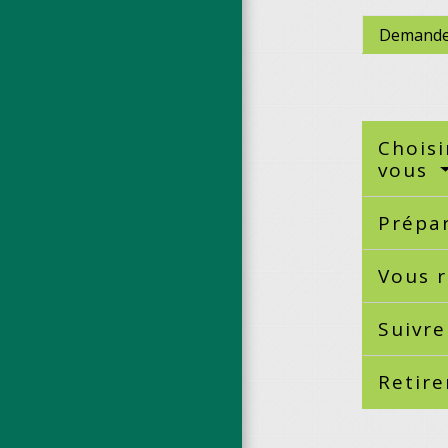
Demande
Choisi
vous
Prépa
Vous r
Suivre
Retire