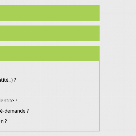
té...) ?
dentité ?
pré-demande ?
on ?