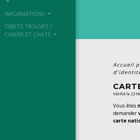
INFORMATIONS
OBJETS TROUVES /
CHIENS ET CHATS
Accueil p
d'identi
CART
Vérifié le 23 
Vous êtes
demander
carte nati