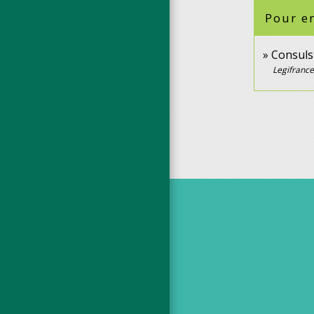
Pour en
Consuls 
Legifrance