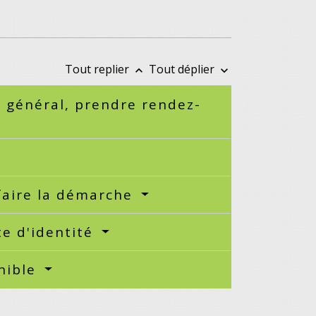
Tout replier
Tout déplier
keyboard_arrow_up
keyboard_arrow_down
n général, prendre rendez-
 faire la démarche
te d'identité
onible