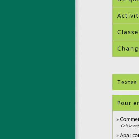
Activi
Class
Chang
Textes
Pour en
Comment 
Caisse nat
Apa : co