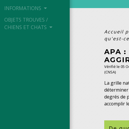
INFORMATIONS
OBJETS TROUVES /
CHIENS ET CHATS
Accueil p
qu'est-ce
APA :
AGGIR
Vérifié le 05 
(CNSA)
La grille n
déterminer s
degrés de 
accomplir le
De quo