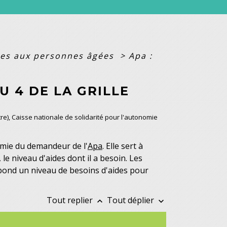
ides aux personnes âgées
>
Apa :
OU 4 DE LA GRILLE
stre), Caisse nationale de solidarité pour l'autonomie
mie du demandeur de l'
Apa
. Elle sert à
 le niveau d'aides dont il a besoin. Les
spond un niveau de besoins d'aides pour
Tout replier
Tout déplier
keyboard_arrow_up
keyboard_arrow_down