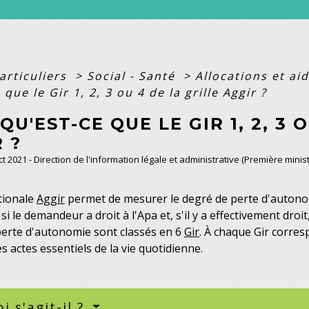
articuliers
>
Social - Santé
>
Allocations et a
 que le Gir 1, 2, 3 ou 4 de la grille Aggir ?
 QU'EST-CE QUE LE GIR 1, 2, 3 
 ?
Oct 2021 - Direction de l'information légale et administrative (Première mini
ationale
Aggir
permet de mesurer le degré de perte d'autono
i le demandeur a droit à l'Apa et, s'il y a effectivement droit,
perte d'autonomie sont classés en 6
Gir
. À chaque Gir corre
s actes essentiels de la vie quotidienne.
i s'agit-il ?