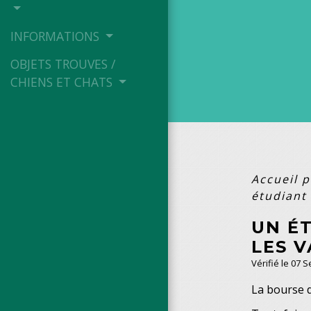
INFORMATIONS
OBJETS TROUVES /
CHIENS ET CHATS
Accueil p
étudiant 
UN É
LES V
Vérifié le 07 
La bourse 