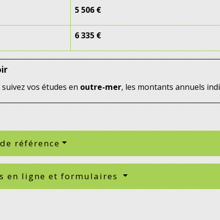
5 506 €
6 335 €
ir
s suivez vos études en
outre-mer
, les montants annuels in
 de référence
s en ligne et formulaires