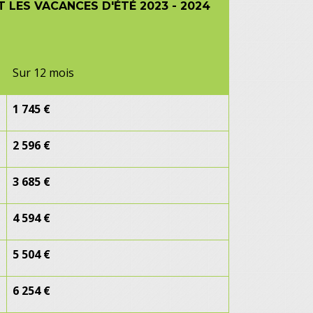
LES VACANCES D'ÉTÉ 2023 - 2024
Sur 12 mois
1 745 €
2 596 €
3 685 €
4 594 €
5 504 €
6 254 €