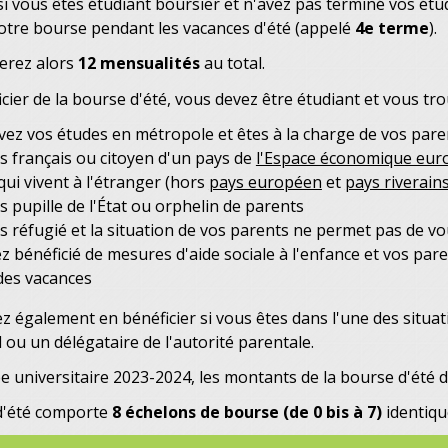
si vous êtes étudiant boursier et n'avez pas terminé vos étu
otre bourse pendant les vacances d'été (appelé
4
e
terme
).
erez alors
12 mensualités
au total.
cier de la bourse d'été, vous devez être étudiant et vous tro
vez vos études en métropole et êtes à la charge de vos pare
s français ou citoyen d'un pays de
l'Espace économique eur
qui vivent à l'étranger (hors
pays européen
et
pays riverain
s pupille de l'État ou orphelin de parents
s réfugié et la situation de vos parents ne permet pas de vo
z bénéficié de mesures d'aide sociale à l'enfance et vos par
des vacances
 également en bénéficier si vous êtes dans l'une des situat
l ou un délégataire de l'autorité parentale.
e universitaire 2023-2024, les montants de la bourse d'été 
d'été comporte
8 échelons de bourse (de 0 bis à 7)
identiqu