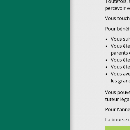
Toutefois, 
percevoir v
Vous touch
Pour bénéfi
Vous sui
Vous ête
parents 
Vous ête
Vous ête
Vous ave
les gran
Vous pouvez
tuteur léga
Pour l'anné
La bourse 