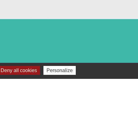
Deny all cookies
Personalize
c :
18h00.
après-midi et vendredi matin).
téléphone ou par mail.