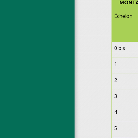
MONTA
Échelon
0 bis
1
2
3
4
5