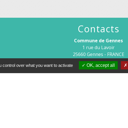
Contacts
Commune de Gennes
1 rue du Lavoir
25660 Gennes - FRANCE
+33 3 81 55 75 32
 control over what you want to activate
OK, accept all
Contact par formulaire
Horaires d’ouverture au publi
Le lundi après-midi : de 13h30 à 
Et sur rendez-vous le reste de la semaine (hors mercredi 
Le secrétariat reste joignable tous les jours par 