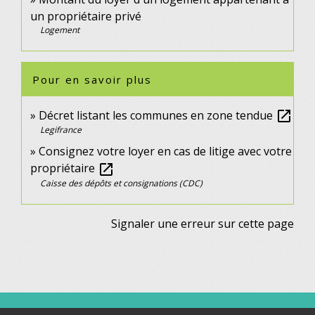
un propriétaire privé
Logement
Pour en savoir plus
Décret listant les communes en zone tendue
open_in_new
Legifrance
Consignez votre loyer en cas de litige avec votre
propriétaire
open_in_new
Caisse des dépôts et consignations (CDC)
Signaler une erreur sur cette page