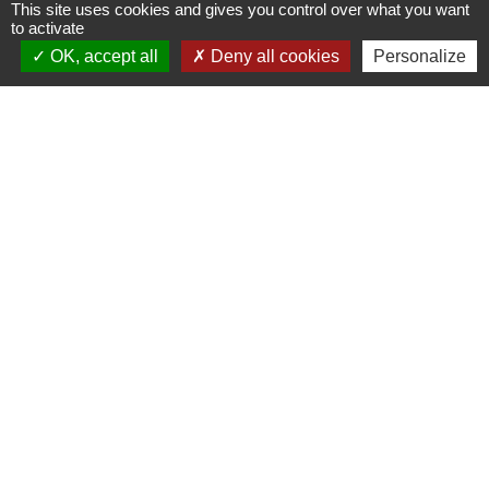
Contacts
This site uses cookies and gives you control over what you want
to activate
Commune de Gennes
OK, accept all
Deny all cookies
Personalize
1 rue du Lavoir
25660 Gennes - FRANCE
+33 3 81 55 75 32
Contact par formulaire
Horaires d’ouverture au public :
Le lundi après-midi : de 13h30 à 18h00.
Et sur rendez-vous le reste de la semaine (hors mercredi après-midi
et vendredi matin).
Le secrétariat reste joignable tous les jours par téléphone ou par
mail.
Mentions légales
-
Politique de confidentialité
-
Accessibilité
-
Plan du site
-
Gestion des cookies