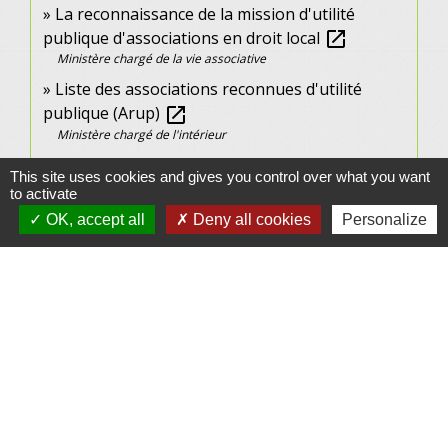
La reconnaissance de la mission d'utilité
publique d'associations en droit local
open_in_new
Ministère chargé de la vie associative
Liste des associations reconnues d'utilité
publique (Arup)
open_in_new
Ministère chargé de l'intérieur
This site uses cookies and gives you control over what you want
Signaler une erreur sur cette page
to activate
OK, accept all
Deny all cookies
Personalize
Contacts
Commune de Gennes
1 rue du Lavoir
25660 Gennes - FRANCE
+33 3 81 55 75 32