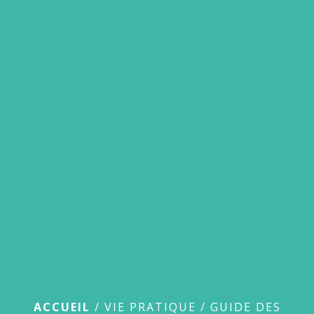
menu
Guide des démarches
ACCUEIL
/
VIE PRATIQUE
/
GUIDE DES