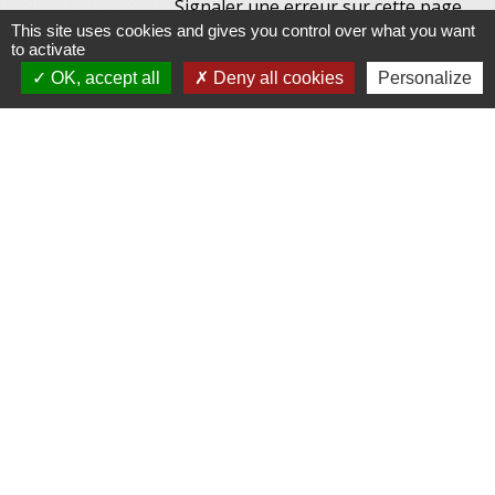
Signaler une erreur sur cette page
This site uses cookies and gives you control over what you want
to activate
OK, accept all
Deny all cookies
Personalize
Contacts
Commune de Gennes
1 rue du Lavoir
25660 Gennes - FRANCE
+33 3 81 55 75 32
Contact par formulaire
Horaires d’ouverture au public :
Le lundi après-midi : de 13h30 à 18h00.
Et sur rendez-vous le reste de la semaine (hors mercredi après-midi
et vendredi matin).
Le secrétariat reste joignable tous les jours par téléphone ou par
mail.