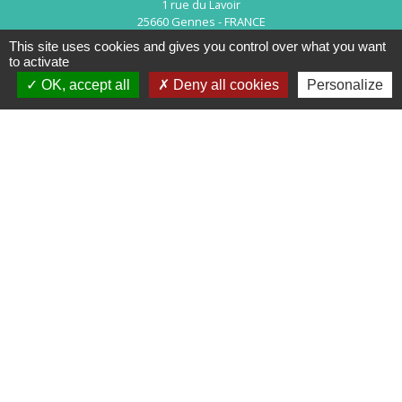
1 rue du Lavoir
25660 Gennes - FRANCE
+33 3 81 55 75 32
This site uses cookies and gives you control over what you want
to activate
Contact par formulaire
OK, accept all
Deny all cookies
Personalize
Horaires d’ouverture au public :
Le lundi après-midi : de 13h30 à 18h00.
Et sur rendez-vous le reste de la semaine (hors mercredi après-midi
et vendredi matin).
Le secrétariat reste joignable tous les jours par téléphone ou par
mail.
Mentions légales
-
Politique de confidentialité
-
Accessibilité
-
Plan du site
-
Gestion des cookies