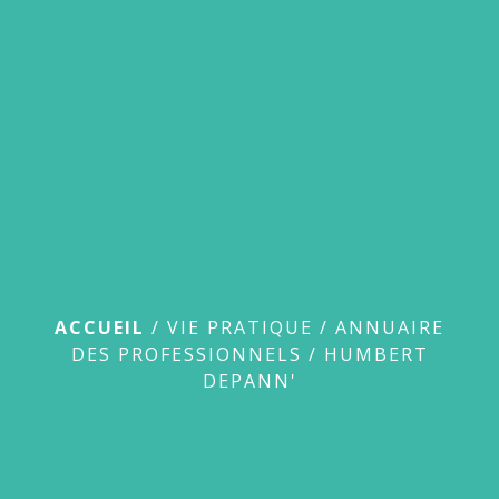
menu
HUMBERT DEPANN'
ACCUEIL
/
VIE PRATIQUE
/
ANNUAIRE
DES PROFESSIONNELS
/
HUMBERT
DEPANN'