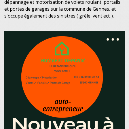
dépannage et motorisation de volets roulant, portails
et portes de garages sur la commune de Gennes, et
s'occupe également des sinistres ( grêle, vent ect..).