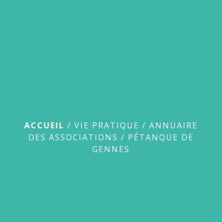
menu
Pétanque de Gennes
ACCUEIL
/
VIE PRATIQUE
/
ANNUAIRE
DES ASSOCIATIONS
/
PÉTANQUE DE
GENNES