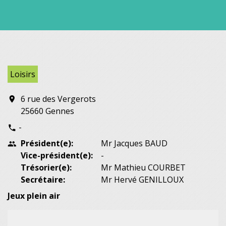
Loisirs
6 rue des Vergerots
location_on
25660 Gennes
-
phone
Président(e):
Mr Jacques BAUD
people
Vice-président(e):
-
Trésorier(e):
Mr Mathieu COURBET
Secrétaire:
Mr Hervé GENILLOUX
Jeux plein air